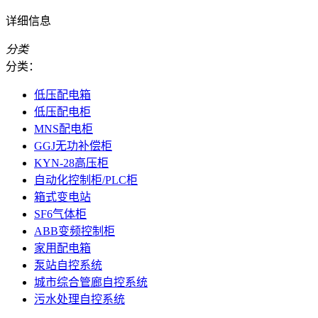
详细信息
分类
分类：
低压配电箱
低压配电柜
MNS配电柜
GGJ无功补偿柜
KYN-28高压柜
自动化控制柜/PLC柜
箱式变电站
SF6气体柜
ABB变频控制柜
家用配电箱
泵站自控系统
城市综合管廊自控系统
污水处理自控系统